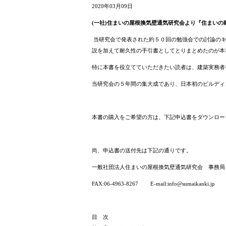
2020年03月09日
(一社)住まいの屋根換気壁通気研究会より『住まい
当研究会で発表された約５０回の勉強会での討論の
説を加えて耐久性の手引書としてとりまとめたのが本
特に本書を役立てていただきたい読者は、建築実務者
当研究会の５年間の集大成であり、日本初のビルディ
本書の購入をご希望の方は、下記申込書をダウンロー
尚、申込書の送付先は下記の通りです。
一般社団法人住まいの屋根換気壁通気研究会 事務局
FAX:06-4963-8267 E-mail:info@sumaikanki.jp
目 次