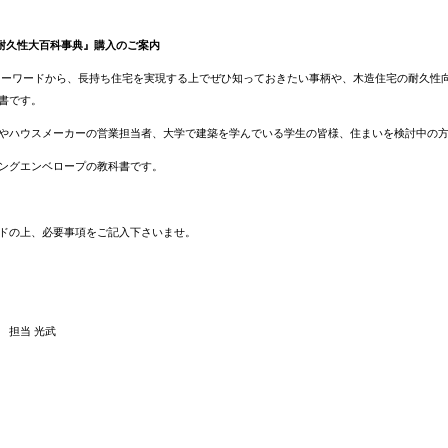
の耐久性大百科事典』購入のご案内
キーワードから、長持ち住宅を実現する上でぜひ知っておきたい事柄や、木造住宅の耐久性
書です。
やハウスメーカーの営業担当者、大学で建築を学んでいる学生の皆様、住まいを検討中の
ングエンベロープの教科書です。
ドの上、必要事項をご記入下さいませ。
 担当 光武