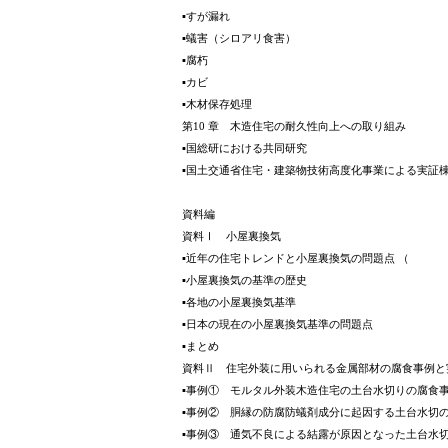
▪すが漏れ
▪蟻害（シロアリ食害）
▪腐朽
▪カビ
▪木材保存処理
第10 章 木造住宅の耐久性向上への取り組み
▪国総研における共同研究
▪国土交通省住宅・建築物技術高度化事業による実証
資料編
資料Ⅰ 小屋裏換気
▪近年の住宅トレンドと小屋裏換気の問題点 （
▪小屋裏換気の基準の歴史
▪各地の小屋裏換気基準
▪日本の現在の小屋裏換気基準の問題点
▪まとめ
資料Ⅱ 住宅外装に用いられる金属部材の腐食事例と
▪事例① モルタル外装木造住宅の土台水切りの腐食
▪事例② 胴縁の防腐防蟻剤成分に起因する土台水切
▪事例③ 通気不良による結露が原因となった土台水