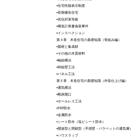
▪住宅性能表示制度
▪長期優良住宅
▪劣化対策等級
▪構造計算書偽装事件
▪インスペクション
第４章 木造住宅の基礎知識（骨組み編）
▪製材と集成材
▪その他の木質材料
▪軸組構法
▪枠組壁工法
▪パネル工法
第５章 木造住宅の基礎知識（外装仕上げ編）
▪通気構法
▪剛床開口
▪ホールレス工法
▪FRP防水
▪金属防水
▪シート防水（塩ビシート防水）
▪開放型と閉鎖型（手摺壁・パラペットの通気層）
▪ハウスラップ