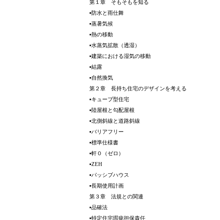
第１章 そもそもを知る
▪防水と雨仕舞
▪蒸暑気候
▪熱の移動
▪水蒸気拡散（透湿）
▪建築における湿気の移動
▪結露
▪自然換気
第２章 長持ち住宅のデザインを考える
▪キューブ型住宅
▪陸屋根と勾配屋根
▪北側斜線と道路斜線
▪バリアフリー
▪標準仕様書
▪軒０（ゼロ）
▪ZEH
▪パッシブハウス
▪長期使用計画
第３章 法規との関連
▪品確法
▪特定住宅瑕疵担保責任