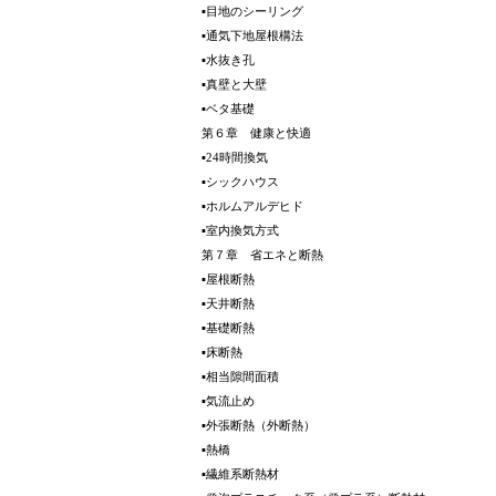
▪目地のシーリング
▪通気下地屋根構法
▪水抜き孔
▪真壁と大壁
▪ベタ基礎
第６章 健康と快適
▪24時間換気
▪シックハウス
▪ホルムアルデヒド
▪室内換気方式
第７章 省エネと断熱
▪屋根断熱
▪天井断熱
▪基礎断熱
▪床断熱
▪相当隙間面積
▪気流止め
▪外張断熱（外断熱）
▪熱橋
▪繊維系断熱材