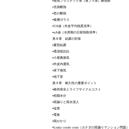
▪発泡プラスチック系（発プラ系）断熱材
▪充填断熱
▪窓の断熱
▪複層ガラス
▪UA値（外皮平均熱貫流率）
▪ηA値（冷房期の日射熱取得率）
第８章 結露の対策
▪夏型結露
▪透湿抵抗比
▪小屋裏換気
▪外皮内通気
▪床下換気
▪地下室
第９章 耐久性の重要ポイント
▪維持保全とライフサイクルコスト
▪初期水分
▪雨漏りと雨水浸入
▪塩害
▪電食
▪雨がかり
▪Leaky condo crisis（カナダの雨漏りマンション問題