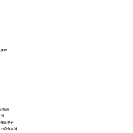
棟研究
実験例
事例
の腐食事例
切の腐食事例