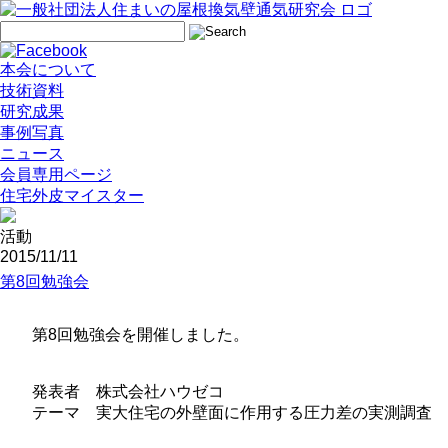
本会について
技術資料
研究成果
事例写真
ニュース
会員専用ページ
住宅外皮マイスター
活動
2015/11/11
第8回勉強会
第8回勉強会を開催しました。
発表者 株式会社ハウゼコ
テーマ 実大住宅の外壁面に作用する圧力差の実測調査