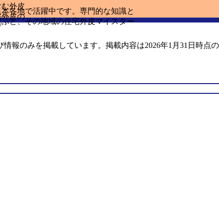
含む外皮
日本各地で活躍中です。専門的な知識と
宅外皮の
選ぶと、その地域の住宅外皮マイスター
者
報のみを掲載しています。掲載内容は2026年1月31日時点の情