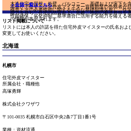
木造住宅の屋根、外壁、バルコニー、基礎および床下を
＞全国一覧はこちら
本会が主催する住宅外皮マイスター資格制度の合格者が
構造とその必要性能に関する十分な基礎知識を有し、住
能力を持ち、住宅の品質向上に貢献。地図の都道府県を
性能確保、劣化抑制、基準適合に活用する能力を備える
の情報が表示されます。
リスト掲載について
リストには本人の許諾を得た住宅外皮マイスターの氏名および情
変更してお使いください。
北海道
札幌市
住宅外皮マイスター
所属会社・職種他
高塚勇輝
株式会社クワザワ
〒101-0035 札幌市白石区中央2条7丁目1番1号
業種：資材流通